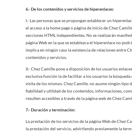
6.- De los contenidos y servicios de hiperenlaces:
I.- Las personas que se propongan establecer un hiperenla
el acceso a la home page o página de inicio de Chez Camil
secciones HTML independientes. No se realizarán manifestac
página Web en la que se establezca el hiperenlace no podrá
implica en ningún caso la existencia de relaciones entre Ch
contenidos y servicios.
II.- Chez Camille pone a disposición de los usuarios enlace
exclusiva función la de facilitar a los usuarios la búsque
visita de los mismos. Chez Camille. no asume ningún tipo d
fiabilidad y utilidad de los contenidos, informaciones, co
resulten accesibles a través de la página web de Chez Camil
7.- Duración y terminación:
La prestación de los servicios de la página Web de Chez Ca
la prestación del servicio, advirtiendo previamente la ter