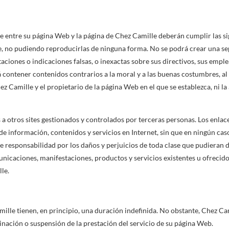
ce entre su página Web y la página de Chez Camille deberán cumplir las s
le, no pudiendo reproducirlas de ninguna forma. No se podrá crear una s
iones o indicaciones falsas, o inexactas sobre sus directivos, sus emplea
 contener contenidos contrarios a la moral y a las buenas costumbres, al
ez Camille y el propietario de la página Web en el que se establezca, ni 
s a otros sites gestionados y controlados por terceras personas. Los enla
da de información, contenidos y servicios en Internet, sin que en ningún c
e responsabilidad por los daños y perjuicios de toda clase que pudieran de
municaciones, manifestaciones, productos y servicios existentes u ofrecid
le.
mille tienen, en principio, una duración indefinida. No obstante, Chez C
minación o suspensión de la prestación del servicio de su página Web.