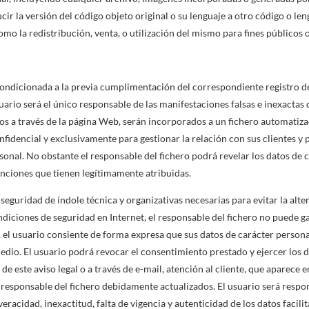
cir la versión del código objeto original o su lenguaje a otro código o l
como la redistribución, venta, o utilización del mismo para fines públicos 
ondicionada a la previa cumplimentación del correspondiente registro de 
suario será el único responsable de las manifestaciones falsas e inexactas 
dos a través de la página Web, serán incorporados a un fichero automatiz
fidencial y exclusivamente para gestionar la relación con sus clientes y
rsonal. No obstante el responsable del fichero podrá revelar los datos de
funciones que tienen legítimamente atribuidas.
eguridad de índole técnica y organizativas necesarias para evitar la alte
ondiciones de seguridad en Internet, el responsable del fichero no puede ga
, el usuario consiente de forma expresa que sus datos de carácter person
dio. El usuario podrá revocar el consentimiento prestado y ejercer los d
o de este aviso legal o a través de e-mail, atención al cliente, que aparece
responsable del fichero debidamente actualizados. El usuario será respon
racidad, inexactitud, falta de vigencia y autenticidad de los datos facili