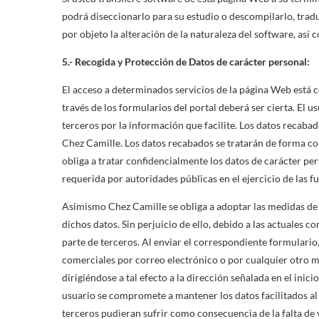
podrá diseccionarlo para su estudio o descompilarlo, tradu
por objeto la alteración de la naturaleza del software, así 
5.- Recogida y Protección de Datos de carácter personal:
El acceso a determinados servicios de la página Web está c
través de los formularios del portal deberá ser cierta. El u
terceros por la información que facilite. Los datos recaba
Chez Camille. Los datos recabados se tratarán de forma con
obliga a tratar confidencialmente los datos de carácter pe
requerida por autoridades públicas en el ejercicio de las 
Asimismo Chez Camille se obliga a adoptar las medidas de s
dichos datos. Sin perjuicio de ello, debido a las actuales c
parte de terceros. Al enviar el correspondiente formulario
comerciales por correo electrónico o por cualquier otro me
dirigiéndose a tal efecto a la dirección señalada en el inici
usuario se compromete a mantener los datos facilitados al 
terceros pudieran sufrir como consecuencia de la falta de ve